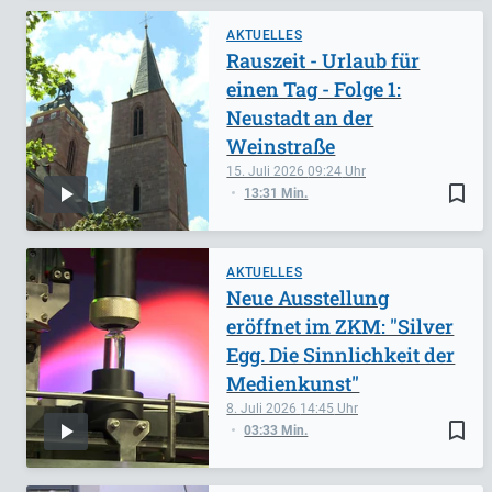
AKTUELLES
Rauszeit - Urlaub für
einen Tag - Folge 1:
Neustadt an der
Weinstraße
15. Juli 2026
09:24
bookmark_border
13:31 Min.
AKTUELLES
Neue Ausstellung
eröffnet im ZKM: "Silver
Egg. Die Sinnlichkeit der
Medienkunst"
8. Juli 2026
14:45
bookmark_border
03:33 Min.