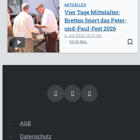
AKTUELLES
Vier Tage Mittelalter:
Bretten feiert das Peter-
und-Paul-Fest 2026
6. Juli 2026
16:23
bookmark_border
03:30 Min.
AGB
Datenschutz