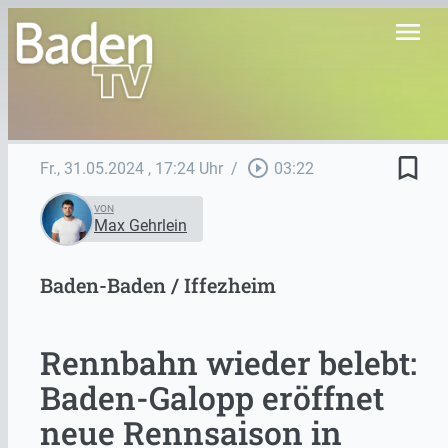
menu
bookmark_border
play_circle_outline
Fr., 31.05.2024
, 17:24 Uhr
/
03:22
VON
Max Gehrlein
Baden-Baden / Iffezheim
Rennbahn wieder belebt:
Baden-Galopp eröffnet
neue Rennsaison in