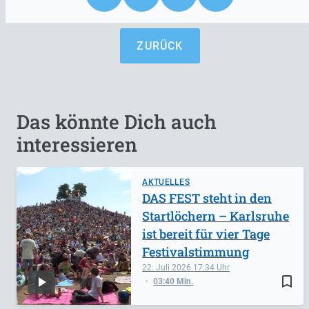
ZURÜCK
Das könnte Dich auch
interessieren
AKTUELLES
DAS FEST steht in den
Startlöchern – Karlsruhe
ist bereit für vier Tage
Festivalstimmung
22. Juli 2026
17:34
bookmark_border
03:40 Min.