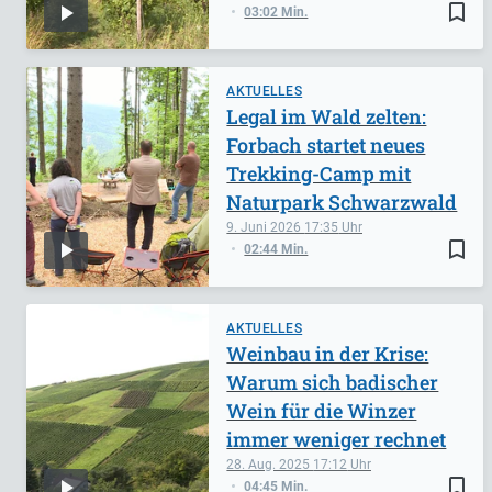
bookmark_border
03:02 Min.
AKTUELLES
Legal im Wald zelten:
Forbach startet neues
Trekking-Camp mit
Naturpark Schwarzwald
9. Juni 2026
17:35
bookmark_border
02:44 Min.
AKTUELLES
Weinbau in der Krise:
Warum sich badischer
Wein für die Winzer
immer weniger rechnet
28. Aug. 2025
17:12
bookmark_border
04:45 Min.