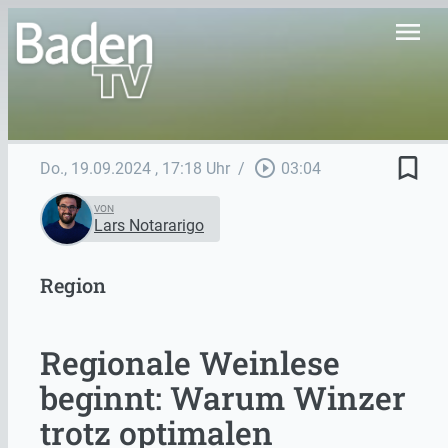
menu
bookmark_border
play_circle_outline
Do., 19.09.2024
, 17:18 Uhr
/
03:04
VON
Lars Notararigo
Region
Regionale Weinlese
beginnt: Warum Winzer
trotz optimalen