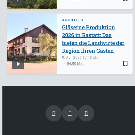
AKTUELLES
Gläserne Produktion
2026 in Rastatt: Das
bieten die Landwirte der
Region ihren Gästen
9. Apr. 2026
17:43
bookmark_border
04:00 Min.