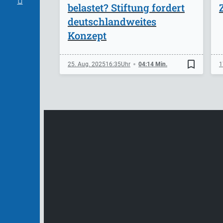
belastet? Stiftung fordert
deutschlandweites
Konzept
bookmark_border
25. Aug. 2025
16:35
04:14 Min.
1