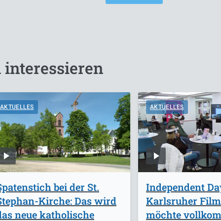
 interessieren
AKTUELLES
AKTUELLES
Spatenstich bei der St.
Independent Da
Stephan-Kirche: Das wird
Karlsruher Film
das neue katholische
möchte vollko