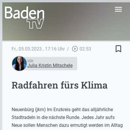
menu
bookmark_border
play_circle_outline
Fr., 05.05.2023
, 17:16 Uhr
/
02:53
VON
Julia Kristin Mitschele
Radfahren fürs Klima
Neuenbürg (jkm) Im Enzkreis geht das alljährliche
Stadtradeln in die nächste Runde. Jedes Jahr aufs
Neue sollen Menschen dazu ermutigt werden im Alltag