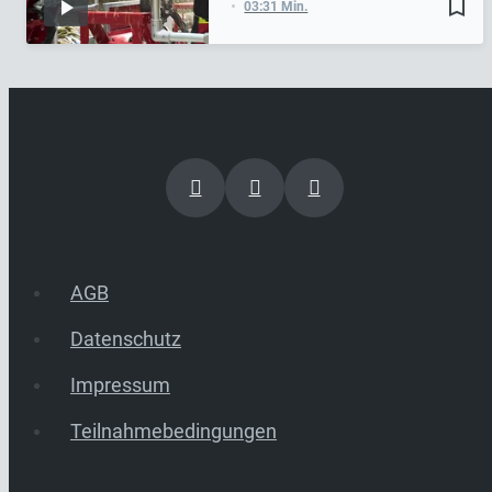
bookmark_border
03:31 Min.
AGB
Datenschutz
Impressum
Teilnahmebedingungen