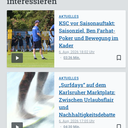
interessieren
AKTUELLES
KSC vor Saisonauftakt:
Saisonziel, Ben Farhat-
Poker und Bewegung im
Kader
6. Aug. 2026
18:02
bookmark_border
03:36 Min.
AKTUELLES
„Surfdays“ auf dem
Karlsruher Marktplatz:
Zwischen Urlaubsflair
und
Nachhaltigkeitsdebatte
6. Aug. 2026
17:05
bookmark_border
04:30 Min.