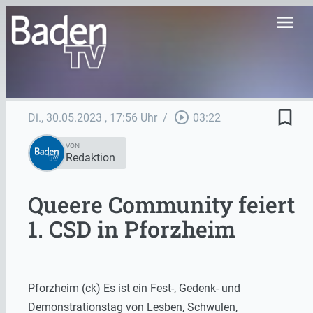
menu
bookmark_border
play_circle_outline
Di., 30.05.2023
, 17:56 Uhr
/
03:22
VON
Redaktion
Queere Community feiert
1. CSD in Pforzheim
Pforzheim (ck) Es ist ein Fest-, Gedenk- und
Demonstrationstag von Lesben, Schwulen,