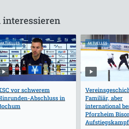
 interessieren
AKTUELLES
AKTUELLES
KSC vor schwerem
Vereinsgeschich
Hinrunden-Abschluss in
Familiär, aber
Bochum
international be
Pforzheim Biso
Aufstiegskampf