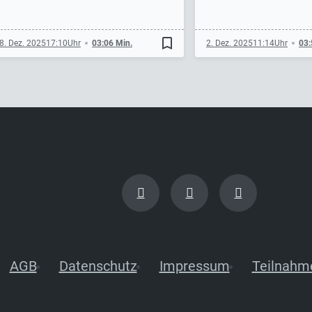
bookmark_border
8. Dez. 2025
17:10
03:06 Min.
2. Dez. 2025
11:14
03:
AGB
Datenschutz
Impressum
Teilnahm