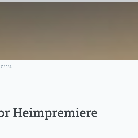
02:24
or Heimpremiere