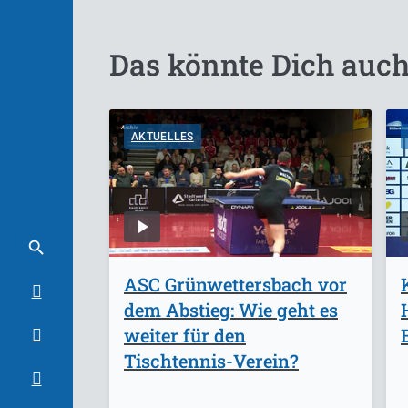
Das könnte Dich auch
AKTUELLES
ASC Grünwettersbach vor
dem Abstieg: Wie geht es
weiter für den
Tischtennis-Verein?