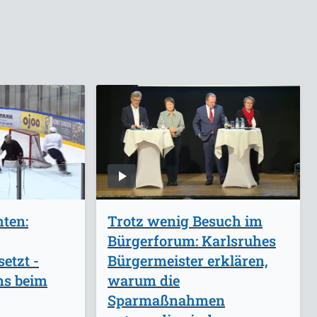
ten:
Trotz wenig Besuch im
Bürgerforum: Karlsruhes
setzt -
Bürgermeister erklären,
ns beim
warum die
Sparmaßnahmen