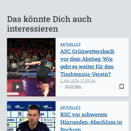
Das könnte Dich auch
interessieren
AKTUELLES
ASC Grünwettersbach
vor dem Abstieg: Wie
geht es weiter für den
Tischtennis-Verein?
2. Apr. 2026
17:09
bookmark_border
02:25 Min.
AKTUELLES
KSC vor schwerem
Hinrunden-Abschluss in
Bochum