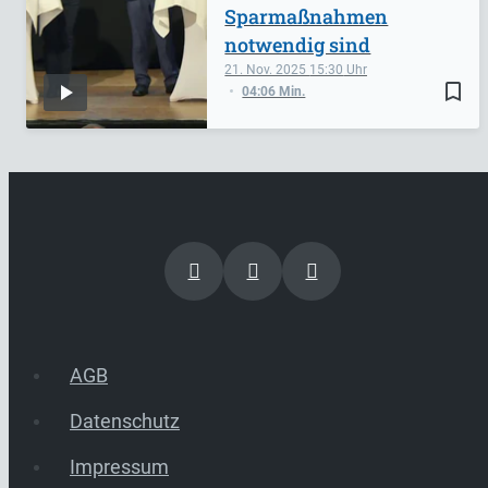
Sparmaßnahmen
notwendig sind
21. Nov. 2025
15:30
bookmark_border
04:06 Min.
AGB
Datenschutz
Impressum