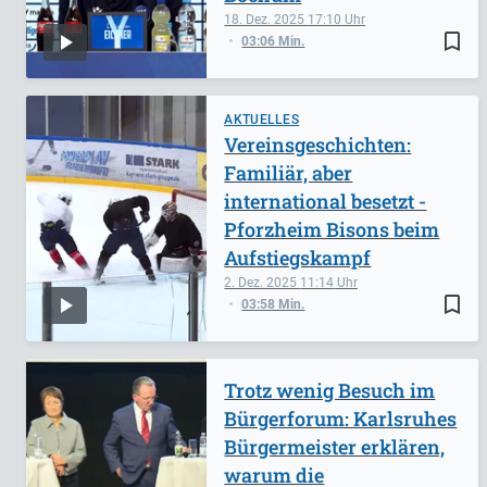
18. Dez. 2025
17:10
bookmark_border
03:06 Min.
AKTUELLES
Vereinsgeschichten:
Familiär, aber
international besetzt -
Pforzheim Bisons beim
Aufstiegskampf
2. Dez. 2025
11:14
bookmark_border
03:58 Min.
Trotz wenig Besuch im
Bürgerforum: Karlsruhes
Bürgermeister erklären,
warum die