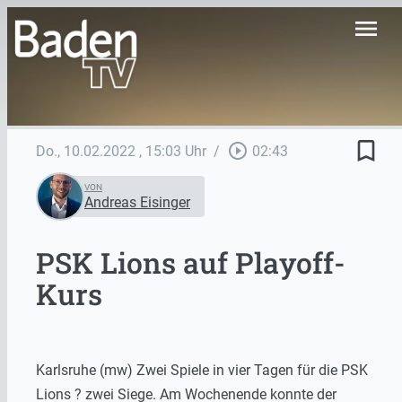
menu
bookmark_border
play_circle_outline
Do., 10.02.2022
, 15:03 Uhr
/
02:43
VON
Andreas Eisinger
PSK Lions auf Playoff-
Kurs
Karlsruhe (mw) Zwei Spiele in vier Tagen für die PSK
Lions ? zwei Siege. Am Wochenende konnte der