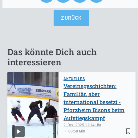
ZURÜCK
Das könnte Dich auch
interessieren
AKTUELLES
Vereinsgeschichten:
Familiär, aber
international besetzt -
Pforzheim Bisons beim
Aufstiegskampf
2. Dez. 2025
11:14
bookmark_border
03:58 Min.