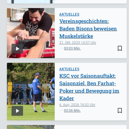
AKTUELLES
Vereinsgeschichten:
Baden Bisons beweisen
Muskelstärke
21. Okt. 2025
14:57
bookmark_border
03:03 Min.
AKTUELLES
KSC vor Saisonauftakt:
Saisonziel, Ben Farhat-
Poker und Bewegung im
Kader
6. Aug. 2026
18:02
bookmark_border
03:36 Min.