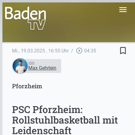
menu
bookmark_border
play_circle_outline
Mi., 19.03.2025
, 16:55 Uhr
/
04:35
VON
Max Gehrlein
Pforzheim
PSC Pforzheim:
Rollstuhlbasketball mit
Leidenschaft