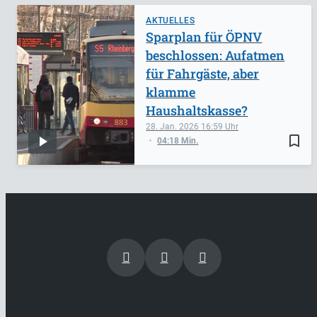
AKTUELLES
Sparplan für ÖPNV
beschlossen: Aufatmen
für Fahrgäste, aber
klamme
Haushaltskasse?
28. Jan. 2026
16:59
bookmark_border
04:18 Min.