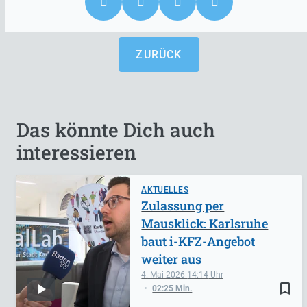
ZURÜCK
Das könnte Dich auch
interessieren
AKTUELLES
Zulassung per
Mausklick: Karlsruhe
baut i-KFZ-Angebot
weiter aus
4. Mai 2026
14:14
bookmark_border
02:25 Min.