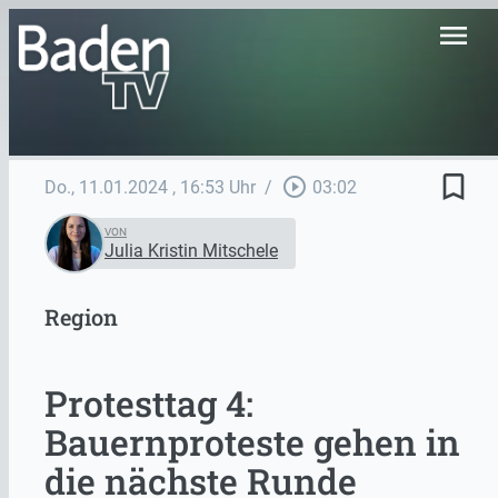
menu
bookmark_border
play_circle_outline
Do., 11.01.2024
, 16:53 Uhr
/
03:02
VON
Julia Kristin Mitschele
Region
Protesttag 4:
Bauernproteste gehen in
die nächste Runde