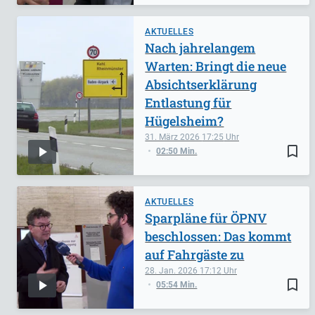
AKTUELLES
Nach jahrelangem
Warten: Bringt die neue
Absichtserklärung
Entlastung für
Hügelsheim?
31. März 2026
17:25
bookmark_border
02:50 Min.
AKTUELLES
Sparpläne für ÖPNV
beschlossen: Das kommt
auf Fahrgäste zu
28. Jan. 2026
17:12
bookmark_border
05:54 Min.