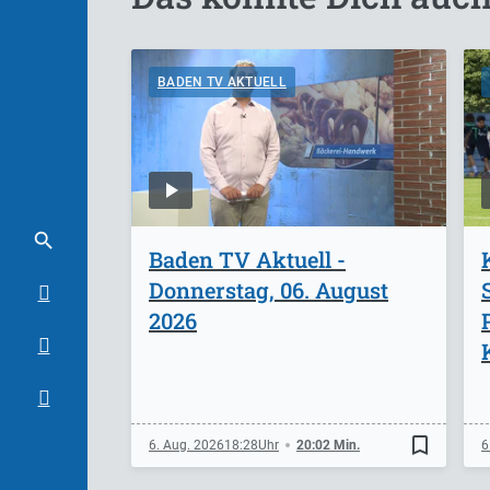
BADEN TV AKTUELL
Baden TV Aktuell -
Donnerstag, 06. August
2026
bookmark_border
6. Aug. 2026
18:28
20:02 Min.
6