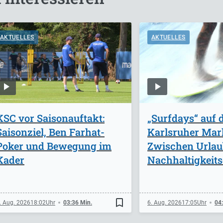
AKTUELLES
AKTUELLES
KSC vor Saisonauftakt:
„Surfdays“ auf
Saisonziel, Ben Farhat-
Karlsruher Mark
Poker und Bewegung im
Zwischen Urlau
Kader
Nachhaltigkeits
bookmark_border
. Aug. 2026
18:02
03:36 Min.
6. Aug. 2026
17:05
04