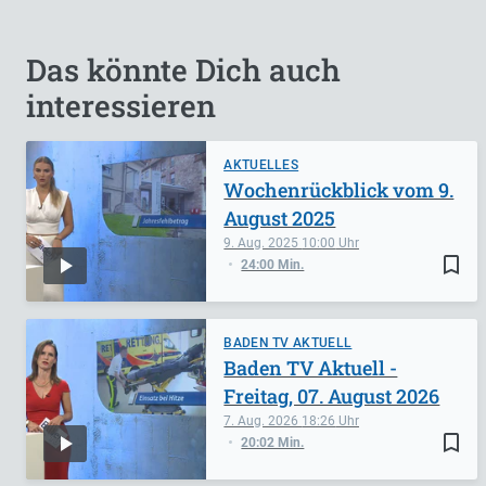
Das könnte Dich auch
interessieren
AKTUELLES
Wochenrückblick vom 9.
August 2025
9. Aug. 2025
10:00
bookmark_border
24:00 Min.
BADEN TV AKTUELL
Baden TV Aktuell -
Freitag, 07. August 2026
7. Aug. 2026
18:26
bookmark_border
20:02 Min.