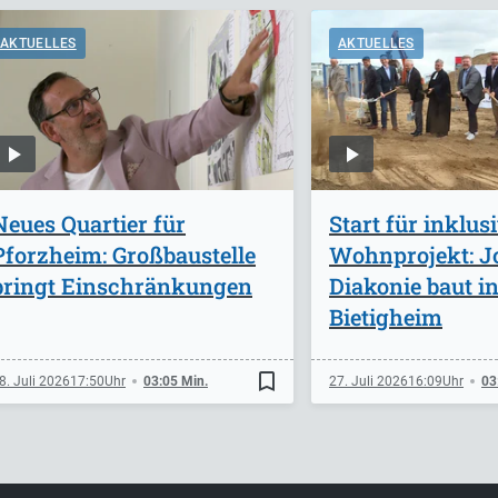
AKTUELLES
AKTUELLES
Neues Quartier für
Start für inklus
Pforzheim: Großbaustelle
Wohnprojekt: J
bringt Einschränkungen
Diakonie baut i
Bietigheim
bookmark_border
8. Juli 2026
17:50
03:05 Min.
27. Juli 2026
16:09
03