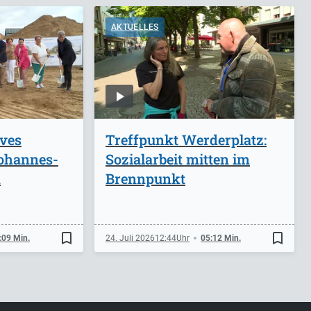
AKTUELLES
ives
Treffpunkt Werderplatz:
ohannes-
Sozialarbeit mitten im
n
Brennpunkt
bookmark_border
bookmark_border
:09 Min.
24. Juli 2026
12:44
05:12 Min.