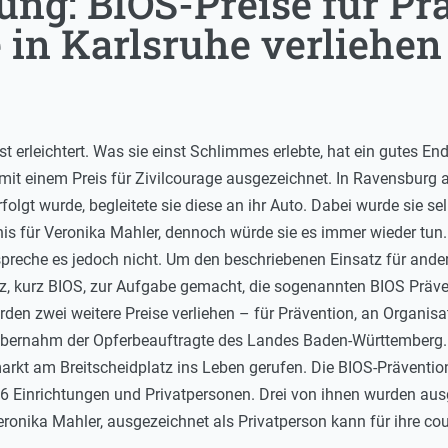
ung: BIOS-Preise für Pr
 in Karlsruhe verliehen
st erleichtert. Was sie einst Schlimmes erlebte, hat ein gutes 
it einem Preis für Zivilcourage ausgezeichnet. In Ravensburg ar
rfolgt wurde, begleitete sie diese an ihr Auto. Dabei wurde sie 
is für Veronika Mahler, dennoch würde sie es immer wieder tun. S
spreche es jedoch nicht. Um den beschriebenen Einsatz für andere
z, kurz BIOS, zur Aufgabe gemacht, die sogenannten BIOS Präve
urden zwei weitere Preise verliehen – für Prävention, an Organ
 übernahm der Opferbeauftragte des Landes Baden-Württemberg.
kt am Breitscheidplatz ins Leben gerufen. Die BIOS-Prävention
26 Einrichtungen und Privatpersonen. Drei von ihnen wurden ausg
ronika Mahler, ausgezeichnet als Privatperson kann für ihre cou