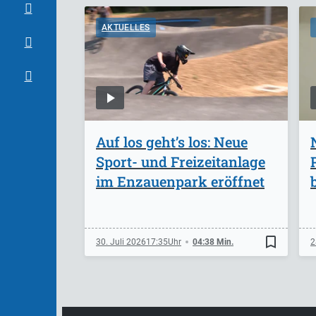
AKTUELLES
Auf los geht’s los: Neue
Sport- und Freizeitanlage
im Enzauenpark eröffnet
bookmark_border
30. Juli 2026
17:35
04:38 Min.
2