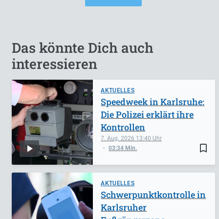
Das könnte Dich auch
interessieren
AKTUELLES
Speedweek in Karlsruhe:
Die Polizei erklärt ihre
Kontrollen
7. Aug. 2026
13:40
bookmark_border
03:34 Min.
AKTUELLES
Schwerpunktkontrolle in
Karlsruher