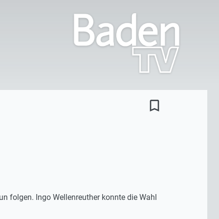
bookmark_border
nun folgen. Ingo Wellenreuther konnte die Wahl