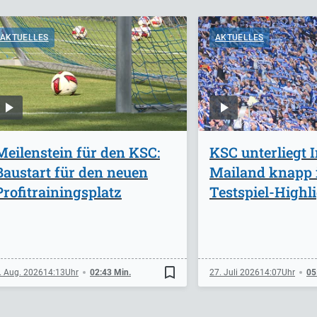
AKTUELLES
AKTUELLES
Meilenstein für den KSC:
KSC unterliegt I
Baustart für den neuen
Mailand knapp
Profitrainingsplatz
Testspiel-Highl
bookmark_border
. Aug. 2026
14:13
02:43 Min.
27. Juli 2026
14:07
05