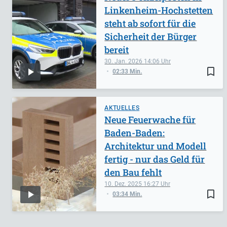
Linkenheim-Hochstetten
steht ab sofort für die
Sicherheit der Bürger
bereit
30. Jan. 2026
14:06
bookmark_border
02:33 Min.
AKTUELLES
Neue Feuerwache für
Baden-Baden:
Architektur und Modell
fertig - nur das Geld für
den Bau fehlt
10. Dez. 2025
16:27
bookmark_border
03:34 Min.