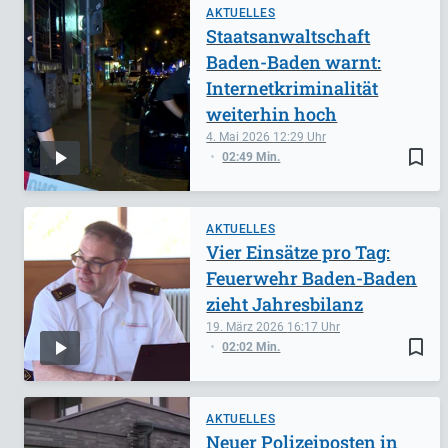
AKTUELLES
Staatsanwaltschaft
Baden-Baden warnt:
Internetkriminalität
weiterhin hoch
4. Mai 2026
12:29
bookmark_border
02:49 Min.
AKTUELLES
Vier Einsätze pro Tag:
Feuerwehr Baden-Baden
zieht Jahresbilanz
19. März 2026
16:17
bookmark_border
02:02 Min.
AKTUELLES
Neuer Polizeiposten in