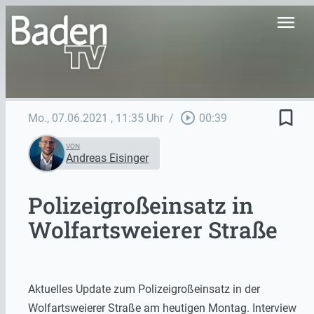
menu
bookmark_border
play_circle_outline
Mo., 07.06.2021
, 11:35 Uhr
/
00:39
VON
Andreas Eisinger
Polizeigroßeinsatz in
Wolfartsweierer Straße
Aktuelles Update zum Polizeigroßeinsatz in der
Wolfartsweierer Straße am heutigen Montag. Interview