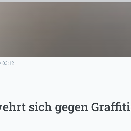
line
03:12
hrt sich gegen Graffiti