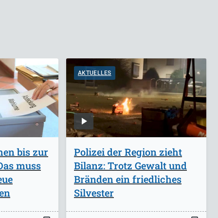
AKTUELLES
en bis zur
Polizei der Region zieht
Das muss
Bilanz: Trotz Gewalt und
eue
Bränden ein friedliches
en
Silvester