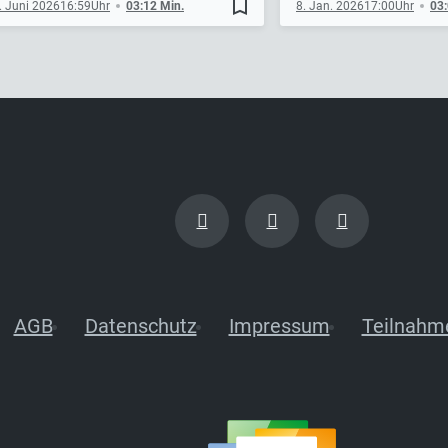
bookmark_border
. Juni 2026
16:59
03:12 Min.
8. Jan. 2026
17:00
03:
AGB
Datenschutz
Impressum
Teilnahm