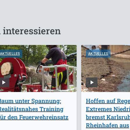
 interessieren
AKTUELLES
AKTUELLES
Baum unter Spannung:
Hoffen auf Rege
Realitätsnahes Training
Extremes Niedr
für den Feuerwehreinsatz
bremst Karlsru
Rheinhafen aus