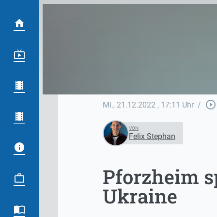
play_circle_outline
Mi., 21.12.2022
, 17:11 Uhr
/
VON
Felix Stephan
Pforzheim s
Ukraine