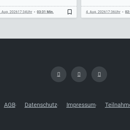
bookmark_border
. Aug. 2026
17:34
03:31 Min.
4. Aug. 2026
17:36
02
AGB
Datenschutz
Impressum
Teilnahm