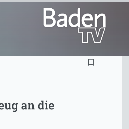
bookmark_border
eug an die