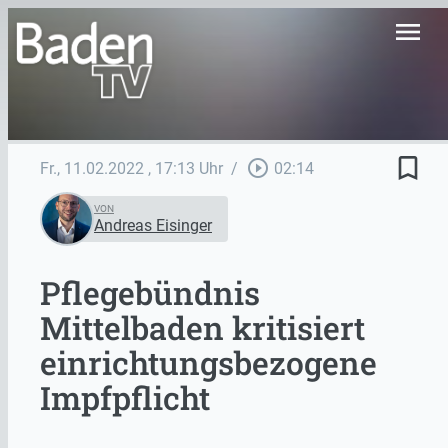
menu
bookmark_border
play_circle_outline
Fr., 11.02.2022
, 17:13 Uhr
/
02:14
VON
Andreas Eisinger
Pflegebündnis
Mittelbaden kritisiert
einrichtungsbezogene
Impfpflicht