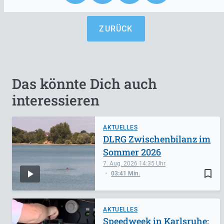
ZURÜCK
Das könnte Dich auch
interessieren
AKTUELLES
DLRG Zwischenbilanz im
Sommer 2026
7. Aug. 2026
14:35
bookmark_border
03:41 Min.
AKTUELLES
Speedweek in Karlsruhe: