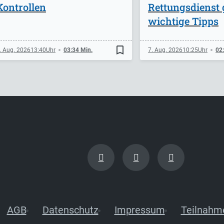
Kontrollen
Rettungsdienst 
wichtige Tipps
bookmark_border
. Aug. 2026
13:40
03:34 Min.
7. Aug. 2026
10:25
02
AGB
Datenschutz
Impressum
Teilnahm