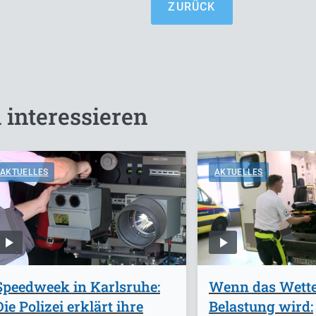
ZURÜCK
 interessieren
AKTUELLES
AKTUELLES
Speedweek in Karlsruhe:
Wenn das Wette
Die Polizei erklärt ihre
Belastung wird: