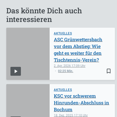
Das könnte Dich auch
interessieren
AKTUELLES
ASC Grünwettersbach
vor dem Abstieg: Wie
geht es weiter für den
Tischtennis-Verein?
2. Apr. 2026
17:09
bookmark_border
02:25 Min.
AKTUELLES
KSC vor schwerem
Hinrunden-Abschluss in
Bochum
18. Dez. 2025
17:10