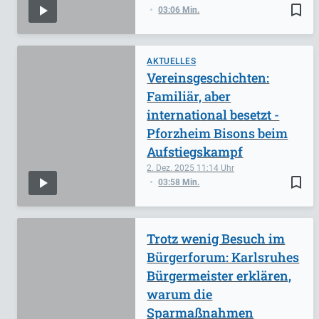
bookmark_border
03:06 Min.
AKTUELLES
Vereinsgeschichten:
Familiär, aber
international besetzt -
Pforzheim Bisons beim
Aufstiegskampf
2. Dez. 2025
11:14
bookmark_border
03:58 Min.
Trotz wenig Besuch im
Bürgerforum: Karlsruhes
Bürgermeister erklären,
warum die
Sparmaßnahmen