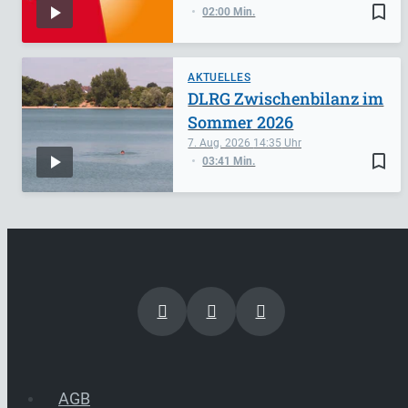
bookmark_border
02:00 Min.
AKTUELLES
DLRG Zwischenbilanz im
Sommer 2026
7. Aug. 2026
14:35
bookmark_border
03:41 Min.
AGB