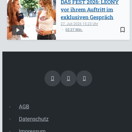
DAS FEST 2026: LEONY
vor ihrem Auftritt im
exklusiven Gespräch
27. Juli 2026
15:23
bookmark_border
02:27 Min.
AGB
Datenschutz
Impressum