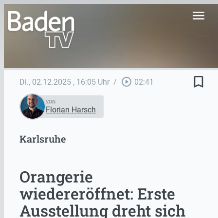
menu
bookmark_border
play_circle_outline
Di., 02.12.2025
, 16:05 Uhr
/
02:41
VON
Florian Harsch
Karlsruhe
Orangerie
wiedereröffnet: Erste
Ausstellung dreht sich