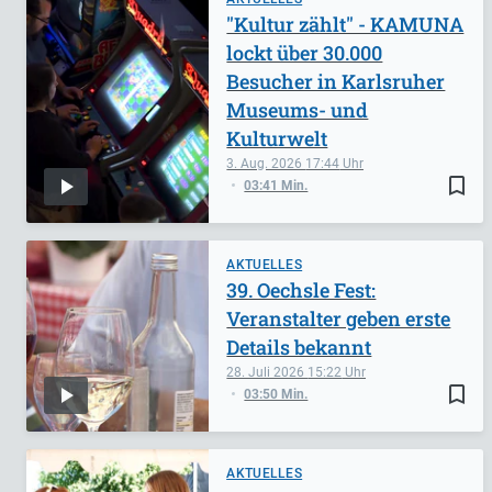
"Kultur zählt" - KAMUNA
lockt über 30.000
Besucher in Karlsruher
Museums- und
Kulturwelt
3. Aug. 2026
17:44
bookmark_border
03:41 Min.
AKTUELLES
39. Oechsle Fest:
Veranstalter geben erste
Details bekannt
28. Juli 2026
15:22
bookmark_border
03:50 Min.
AKTUELLES