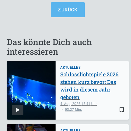
ZURÜCK
Das könnte Dich auch
interessieren
AKTUELLES
Schlosslichtspiele 2026
stehen kurz bevor: Das
wird in diesem Jahr
geboten
4. Aug. 2026
15:41
bookmark_border
03:27 Min.
AKTUELLES