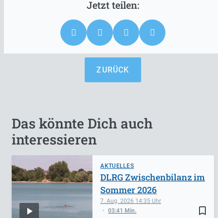
ZURÜCK
Das könnte Dich auch
interessieren
AKTUELLES
DLRG Zwischenbilanz im
Sommer 2026
7. Aug. 2026
14:35
bookmark_border
03:41 Min.