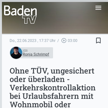
menu
bookmark_border
play_circle_outline
Do., 22.06.2023
, 17:37 Uhr
/
03:00
VON
Ronja Schrimpf
Ohne TÜV, ungesichert
oder überladen -
Verkehrskontrollaktion
bei Urlaubsfahrern mit
Wohnmobil oder