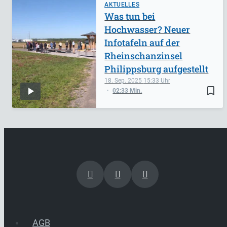
AKTUELLES
Was tun bei
Hochwasser? Neuer
Infotafeln auf der
Rheinschanzinsel
Philippsburg aufgestellt
18. Sep. 2025
15:33
bookmark_border
02:33 Min.
AGB