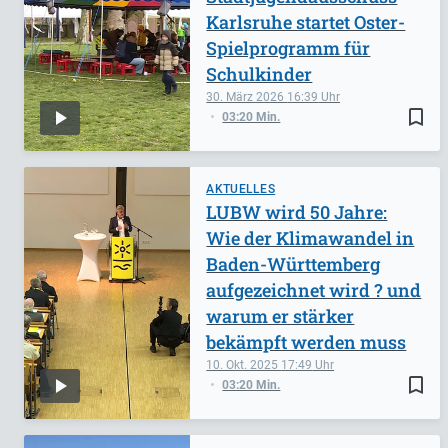
Karlsruhe startet Oster-
Spielprogramm für
Schulkinder
30. März 2026
16:39
bookmark_border
03:20 Min.
AKTUELLES
LUBW wird 50 Jahre:
Wie der Klimawandel in
Baden-Württemberg
aufgezeichnet wird ? und
warum er stärker
bekämpft werden muss
10. Okt. 2025
17:49
bookmark_border
03:20 Min.