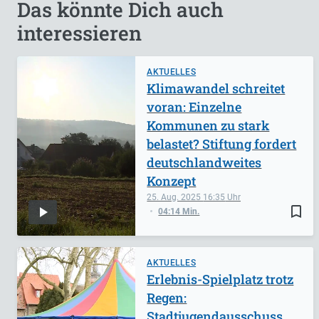
Das könnte Dich auch
interessieren
AKTUELLES
Klimawandel schreitet
voran: Einzelne
Kommunen zu stark
belastet? Stiftung fordert
deutschlandweites
Konzept
25. Aug. 2025
16:35
bookmark_border
04:14 Min.
AKTUELLES
Erlebnis-Spielplatz trotz
Regen:
Stadtjugendausschuss