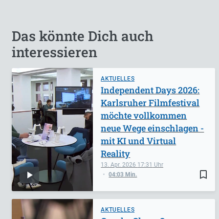
Das könnte Dich auch
interessieren
AKTUELLES
Independent Days 2026:
Karlsruher Filmfestival
möchte vollkommen
neue Wege einschlagen -
mit KI und Virtual
Reality
13. Apr. 2026
17:31
bookmark_border
04:03 Min.
AKTUELLES