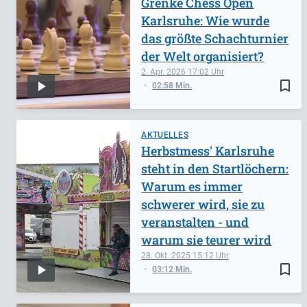
Grenke Chess Open
Karlsruhe: Wie wurde
das größte Schachturnier
der Welt organisiert?
2. Apr. 2026
17:02
bookmark_border
02:58 Min.
AKTUELLES
Herbstmess' Karlsruhe
steht in den Startlöchern:
Warum es immer
schwerer wird, sie zu
veranstalten - und
warum sie teurer wird
28. Okt. 2025
15:12
bookmark_border
03:12 Min.