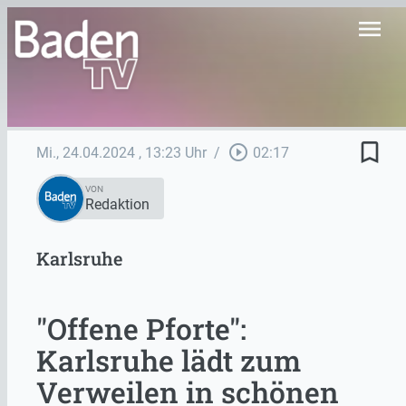
menu
bookmark_border
play_circle_outline
Mi., 24.04.2024
, 13:23 Uhr
/
02:17
VON
Redaktion
Karlsruhe
"Offene Pforte":
Karlsruhe lädt zum
Verweilen in schönen