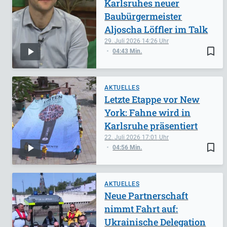
Karlsruhes neuer
Baubürgermeister
Aljoscha Löffler im Talk
29. Juli 2026
14:26
bookmark_border
04:43 Min.
AKTUELLES
Letzte Etappe vor New
York: Fahne wird in
Karlsruhe präsentiert
22. Juli 2026
17:01
bookmark_border
04:56 Min.
AKTUELLES
Neue Partnerschaft
nimmt Fahrt auf:
Ukrainische Delegation