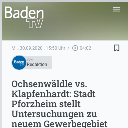
menu
bookmark_border
play_circle_outline
Mi., 30.09.2020
, 15:50 Uhr
/
04:02
VON
Redaktion
Ochsenwäldle vs.
Klapfenhardt: Stadt
Pforzheim stellt
Untersuchungen zu
neuem Gewerbegebiet