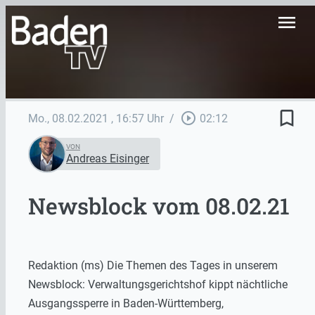
menu
bookmark_border
play_circle_outline
Mo., 08.02.2021
, 16:57 Uhr
/
02:12
VON
Andreas Eisinger
Newsblock vom 08.02.21
Redaktion (ms) Die Themen des Tages in unserem
Newsblock: Verwaltungsgerichtshof kippt nächtliche
Ausgangssperre in Baden-Württemberg,