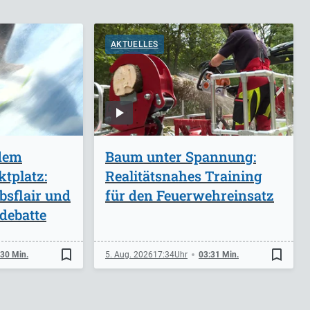
AKTUELLES
 dem
Baum unter Spannung:
tplatz:
Realitätsnahes Training
bsflair und
für den Feuerwehreinsatz
debatte
bookmark_border
bookmark_border
:30 Min.
5. Aug. 2026
17:34
03:31 Min.