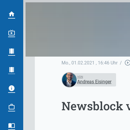
play_circle_out
Mo., 01.02.2021
, 16:46 Uhr
/
VON
Andreas Eisinger
Newsblock v