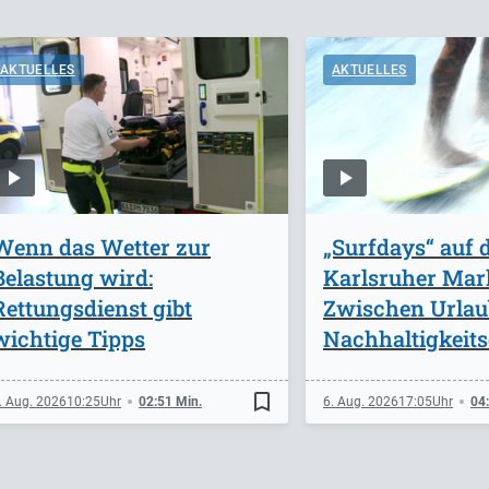
AKTUELLES
AKTUELLES
Wenn das Wetter zur
„Surfdays“ auf
Belastung wird:
Karlsruher Mark
Rettungsdienst gibt
Zwischen Urlau
wichtige Tipps
Nachhaltigkeits
bookmark_border
. Aug. 2026
10:25
02:51 Min.
6. Aug. 2026
17:05
04