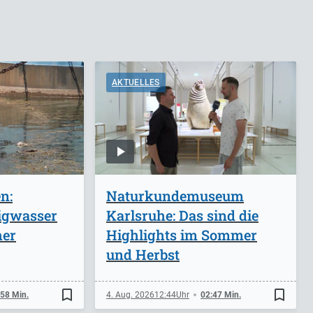
AKTUELLES
n:
Naturkundemuseum
igwasser
Karlsruhe: Das sind die
her
Highlights im Sommer
und Herbst
bookmark_border
bookmark_border
:58 Min.
4. Aug. 2026
12:44
02:47 Min.