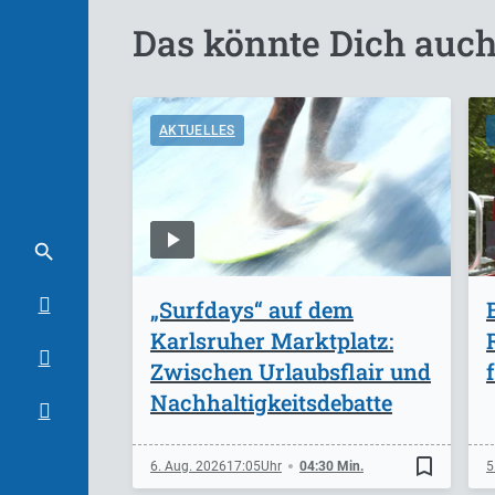
Das könnte Dich auch
AKTUELLES
„Surfdays“ auf dem
Karlsruher Marktplatz:
Zwischen Urlaubsflair und
Nachhaltigkeitsdebatte
bookmark_border
6. Aug. 2026
17:05
04:30 Min.
5