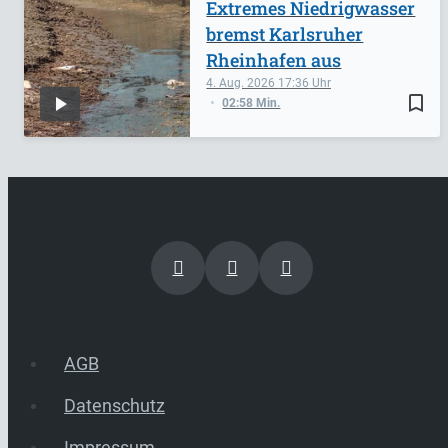
Extremes Niedrigwasser
bremst Karlsruher
Rheinhafen aus
4. Aug. 2026
17:36
bookmark_border
02:58 Min.
AGB
Datenschutz
Impressum