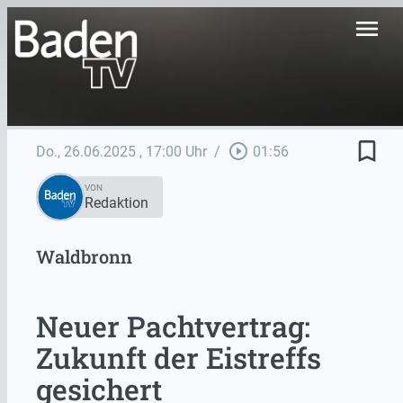
menu
bookmark_border
play_circle_outline
Do., 26.06.2025
, 17:00 Uhr
/
01:56
VON
Redaktion
Waldbronn
Neuer Pachtvertrag:
Zukunft der Eistreffs
gesichert