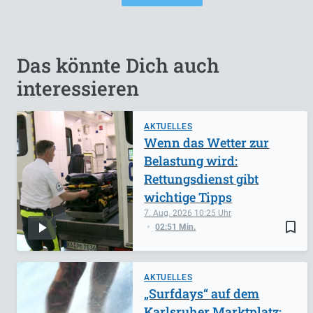
Das könnte Dich auch
interessieren
AKTUELLES
Wenn das Wetter zur
Belastung wird:
Rettungsdienst gibt
wichtige Tipps
7. Aug. 2026
10:25
bookmark_border
02:51 Min.
AKTUELLES
„Surfdays“ auf dem
Karlsruher Marktplatz: