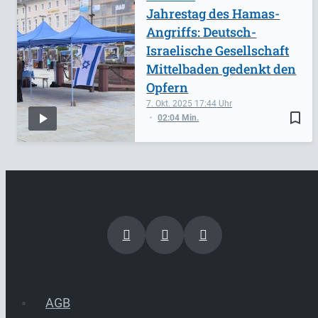
Jahrestag des Hamas-
Angriffs: Deutsch-
Israelische Gesellschaft
Mittelbaden gedenkt den
Opfern
7. Okt. 2025
17:44
bookmark_border
02:04 Min.
AGB