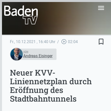
menu
bookmark_border
play_circle_outline
Fr., 10.12.2021
, 16:40 Uhr
/
02:04
VON
Andreas Eisinger
Neuer KVV-
Liniennetzplan durch
Eröffnung des
Stadtbahntunnels