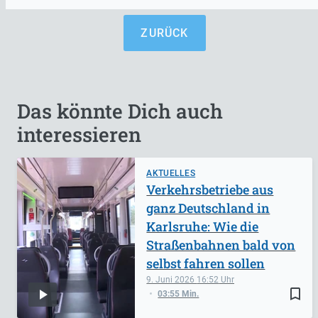
ZURÜCK
Das könnte Dich auch
interessieren
AKTUELLES
Verkehrsbetriebe aus
ganz Deutschland in
Karlsruhe: Wie die
Straßenbahnen bald von
selbst fahren sollen
9. Juni 2026
16:52
bookmark_border
03:55 Min.