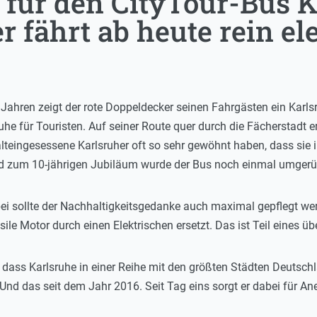
 für den CityTour-Bus K
 fährt ab heute rein el
10 Jahren zeigt der rote Doppeldecker seinen Fahrgästen ein Karls
uhe für Touristen. Auf seiner Route quer durch die Fächerstadt e
alteingesessene Karlsruher oft so sehr gewöhnt haben, dass si
nd zum 10-jährigen Jubiläum wurde der Bus noch einmal umgerü
 sollte der Nachhaltigkeitsgedanke auch maximal gepflegt werd
ssile Motor durch einen Elektrischen ersetzt. Das ist Teil eine
z, dass Karlsruhe in einer Reihe mit den größten Städten Deutsch
 Und das seit dem Jahr 2016. Seit Tag eins sorgt er dabei für An