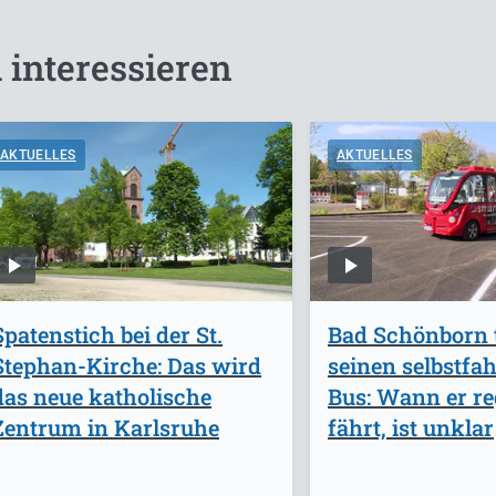
 interessieren
AKTUELLES
AKTUELLES
Spatenstich bei der St.
Bad Schönborn t
Stephan-Kirche: Das wird
seinen selbstfa
das neue katholische
Bus: Wann er re
Zentrum in Karlsruhe
fährt, ist unklar