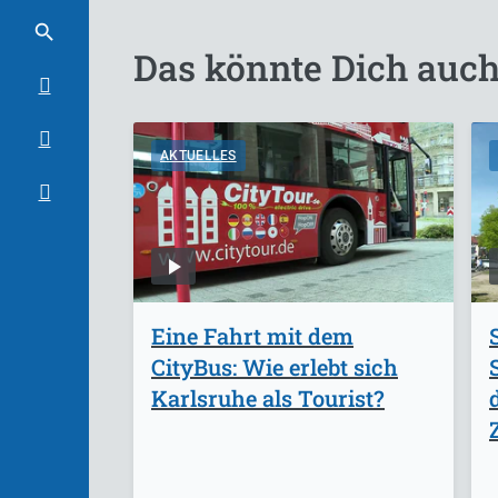
Das könnte Dich auch
AKTUELLES
Eine Fahrt mit dem
CityBus: Wie erlebt sich
Karlsruhe als Tourist?