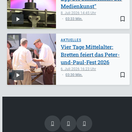
Medienkunst"
8. Juli 2026
14:45
bookmark_border
03:33 Min.
AKTUELLES
Vier Tage Mittelalter:
Bretten feiert das Peter-
und-Paul-Fest 2026
6. Juli 2026
16:23
bookmark_border
03:30 Min.