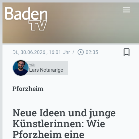
menu
bookmark_border
play_circle_outline
Di., 30.06.2026
, 16:01 Uhr
/
02:35
VON
Lars Notararigo
Pforzheim
Neue Ideen und junge
Künstlerinnen: Wie
Pforzheim eine