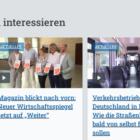
 interessieren
AKTUELLES
AKTUELLES
Magazin blickt nach vorn:
Verkehrsbetrieb
Neuer Wirtschaftsspiegel
Deutschland in 
setzt auf „Weiter“
Wie die Straße
bald von selbst 
sollen