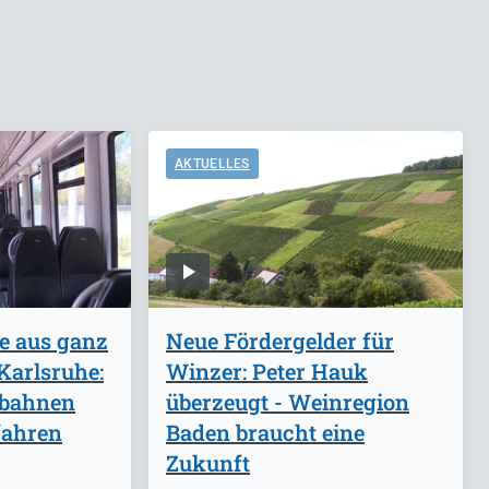
AKTUELLES
e aus ganz
Neue Fördergelder für
Karlsruhe:
Winzer: Peter Hauk
nbahnen
überzeugt - Weinregion
fahren
Baden braucht eine
Zukunft