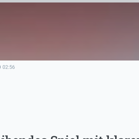
line
02:56