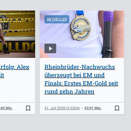
AKTUELLES
folg: Alex
Rheinbrüder-Nachwuchs
it
überzeugt bei EM und
Finals: Erstes EM-Gold seit
rund zehn Jahren
bookmark_border
bookmark_border
:45 Min.
31. Juli 2026
16:53
03:01 Min.