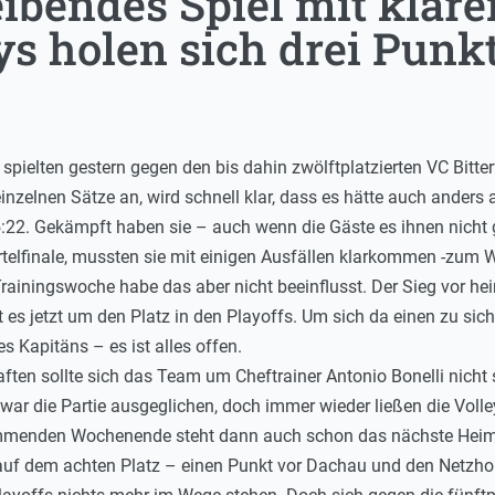
ibendes Spiel mit klar
ys holen sich drei Punk
spielten gestern gegen den bis dahin zwölftplatzierten VC Bitt
inzelnen Sätze an, wird schnell klar, dass es hätte auch ander
5:22. Gekämpft haben sie – auch wenn die Gäste es ihnen nich
elfinale, mussten sie mit einigen Ausfällen klarkommen -zum W
rainingswoche habe das aber nicht beeinflusst. Der Sieg vor he
t es jetzt um den Platz in den Playoffs. Um sich da einen zu sic
s Kapitäns – es ist alles offen.
n sollte sich das Team um Cheftrainer Antonio Bonelli nicht s
 war die Partie ausgeglichen, doch immer wieder ließen die Voll
menden Wochenende steht dann auch schon das nächste Heims
ys auf dem achten Platz – einen Punkt vor Dachau und den Netz