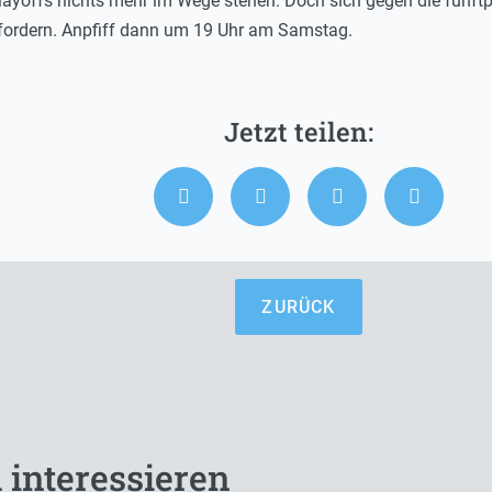
layoffs nichts mehr im Wege stehen. Doch sich gegen die fünftp
fordern. Anpfiff dann um 19 Uhr am Samstag.
ZURÜCK
 interessieren