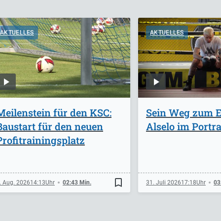
AKTUELLES
AKTUELLES
Meilenstein für den KSC:
Sein Weg zum Er
Baustart für den neuen
Alselo im Portra
Profitrainingsplatz
bookmark_border
. Aug. 2026
14:13
02:43 Min.
31. Juli 2026
17:18
03