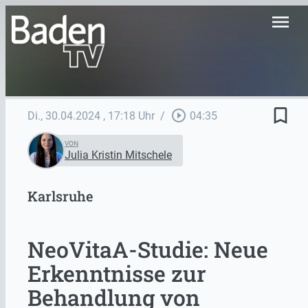
menu
bookmark_border
play_circle_outline
Di., 30.04.2024
, 17:18 Uhr
/
04:35
VON
Julia Kristin Mitschele
Karlsruhe
NeoVitaA-Studie: Neue
Erkenntnisse zur
Behandlung von