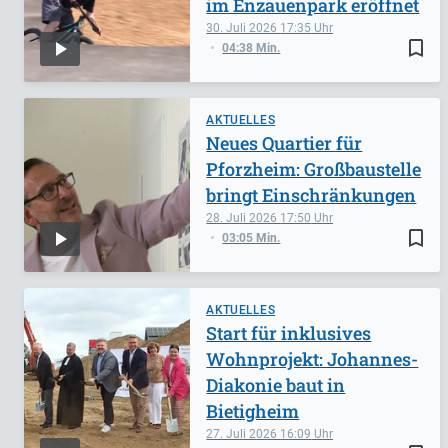
im Enzauenpark eröffnet
30. Juli 2026
17:35
bookmark_border
04:38 Min.
AKTUELLES
Neues Quartier für
Pforzheim: Großbaustelle
bringt Einschränkungen
28. Juli 2026
17:50
bookmark_border
03:05 Min.
AKTUELLES
Start für inklusives
Wohnprojekt: Johannes-
Diakonie baut in
Bietigheim
27. Juli 2026
16:09