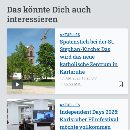
Das könnte Dich auch
interessieren
AKTUELLES
Spatenstich bei der St.
Stephan-Kirche: Das
wird das neue
katholische Zentrum in
Karlsruhe
17. Apr. 2026
16:20
bookmark_border
02:27 Min.
AKTUELLES
Independent Days 2026:
Karlsruher Filmfestival
möchte vollkommen