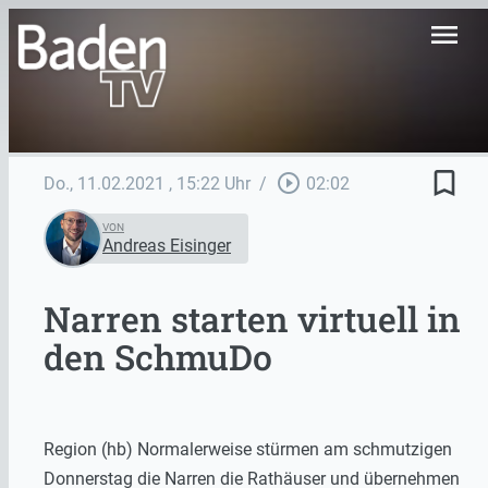
menu
bookmark_border
play_circle_outline
Do., 11.02.2021
, 15:22 Uhr
/
02:02
VON
Andreas Eisinger
Narren starten virtuell in
den SchmuDo
Region (hb) Normalerweise stürmen am schmutzigen
Donnerstag die Narren die Rathäuser und übernehmen