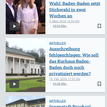
Wahl: Baden-Baden setzt
Stichwahl in zwei
Wochen an
9. März 2026
16:54
bookmark_border
03:04 Min.
AKTUELLES
Ausschreibung
fehlgeschlagen: Wie soll
das Kurhaus Baden-
Baden doch noch
privatisiert werden?
19. Feb. 2026
17:57
bookmark_border
03:28 Min.
AKTUELLES
Innenstadt Bruchsal