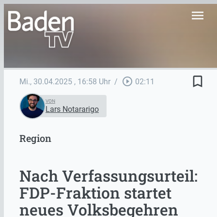
menu
bookmark_border
play_circle_outline
Mi., 30.04.2025
, 16:58 Uhr
/
02:11
VON
Lars Notararigo
Region
Nach Verfassungsurteil:
FDP-Fraktion startet
neues Volksbegehren