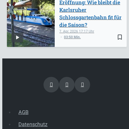
Eröffnung: Wie bleibt die
Karlsruher
Schlossgartenbahn fit für
die Saison?
7. Apr. 2026
17:17
bookmark_border
03:50 Min.
AGB
Datenschutz