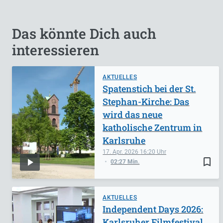
Das könnte Dich auch
interessieren
AKTUELLES
Spatenstich bei der St.
Stephan-Kirche: Das
wird das neue
katholische Zentrum in
Karlsruhe
17. Apr. 2026
16:20
bookmark_border
02:27 Min.
AKTUELLES
Independent Days 2026:
Karlsruher Filmfestival