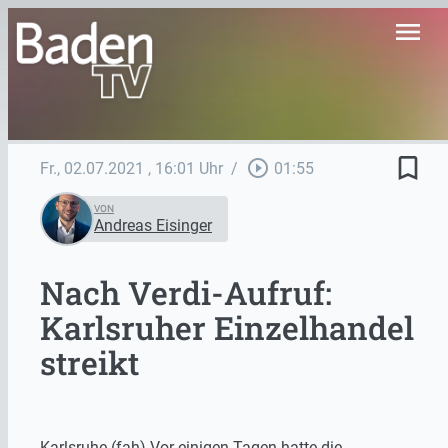
menu
bookmark_border
play_circle_outline
Fr., 02.07.2021
, 16:01 Uhr
/
01:55
VON
Andreas Eisinger
Nach Verdi-Aufruf:
Karlsruher Einzelhandel
streikt
Karlsruhe (fah) Vor einigen Tagen hatte die