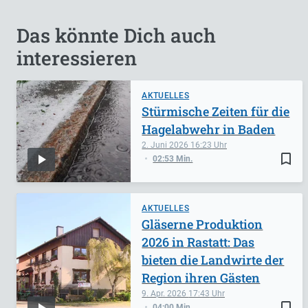
Das könnte Dich auch
interessieren
AKTUELLES
Stürmische Zeiten für die
Hagelabwehr in Baden
2. Juni 2026
16:23
bookmark_border
02:53 Min.
AKTUELLES
Gläserne Produktion
2026 in Rastatt: Das
bieten die Landwirte der
Region ihren Gästen
9. Apr. 2026
17:43
bookmark_border
04:00 Min.