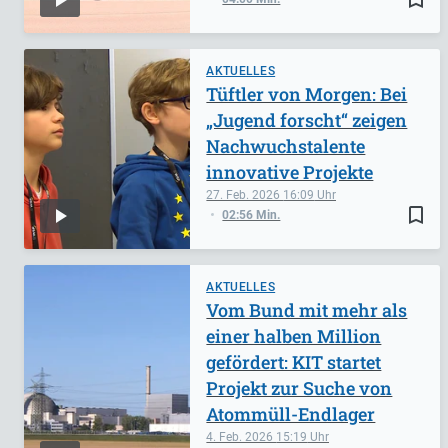
AKTUELLES
Tüftler von Morgen: Bei
„Jugend forscht“ zeigen
Nachwuchstalente
innovative Projekte
27. Feb. 2026
16:09
bookmark_border
02:56 Min.
AKTUELLES
Vom Bund mit mehr als
einer halben Million
gefördert: KIT startet
Projekt zur Suche von
Atommüll-Endlager
4. Feb. 2026
15:19