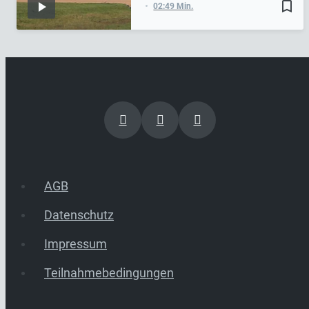
bookmark_border
02:49 Min.
AGB
Datenschutz
Impressum
Teilnahmebedingungen