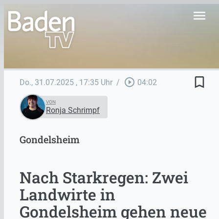
menu
bookmark_border
play_circle_outline
Do., 31.07.2025
, 17:35 Uhr
/
04:02
VON
Ronja Schrimpf
Gondelsheim
Nach Starkregen: Zwei
Landwirte in
Gondelsheim gehen neue