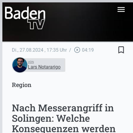
menu
bookmark_border
play_circle_outline
Di., 27.08.2024
, 17:35 Uhr
/
04:19
VON
Lars Notararigo
Region
Nach Messerangriff in
Solingen: Welche
Konsequenzen werden