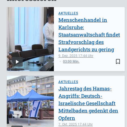
AKTUELLES
Menschenhandel in
Karlsruhe:
Staatsanwaltschaft findet
Strafvorschlag des
Landgerichts zu gering
9. Dez. 2025
17:44
bookmark_border
03:00 Min.
AKTUELLES
Jahrestag des Hamas-
Angriffs: Deutsch-
Israelische Gesellschaft
Mittelbaden gedenkt den
Opfern
7. Okt. 2025
17:44