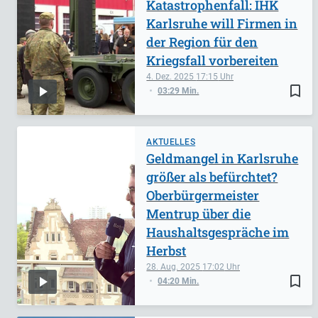
Katastrophenfall: IHK
Karlsruhe will Firmen in
der Region für den
Kriegsfall vorbereiten
4. Dez. 2025
17:15
bookmark_border
03:29 Min.
AKTUELLES
Geldmangel in Karlsruhe
größer als befürchtet?
Oberbürgermeister
Mentrup über die
Haushaltsgespräche im
Herbst
28. Aug. 2025
17:02
bookmark_border
04:20 Min.