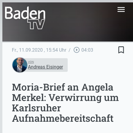
menu
bookmark_border
play_circle_outline
Fr., 11.09.2020
, 15:54 Uhr
/
04:03
VON
Andreas Eisinger
Moria-Brief an Angela
Merkel: Verwirrung um
Karlsruher
Aufnahmebereitschaft