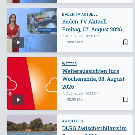
BADEN TV AKTUELL
Baden TV Aktuell -
Freitag, 07. August 2026
7. Aug. 2026
18:26
bookmark_border
20:02 Min.
WETTER
Wetteraussichten fürs
Wochenende, 08. August
2026
7. Aug. 2026
16:33
bookmark_border
02:00 Min.
AKTUELLES
DLRG Zwischenbilanz im