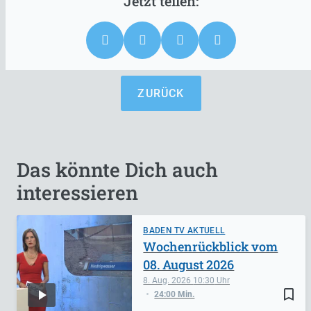
ZURÜCK
Das könnte Dich auch
interessieren
BADEN TV AKTUELL
Wochenrückblick vom
08. August 2026
8. Aug. 2026
10:30
bookmark_border
24:00 Min.