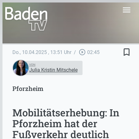
menu
bookmark_border
play_circle_outline
Do., 10.04.2025
, 13:51 Uhr
/
02:45
VON
Julia Kristin Mitschele
Pforzheim
Mobilitätserhebung: In
Pforzheim hat der
Fußverkehr deutlich