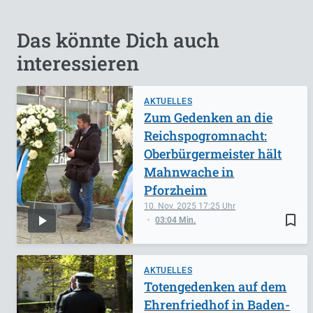
Das könnte Dich auch
interessieren
AKTUELLES
Zum Gedenken an die
Reichspogromnacht:
Oberbürgermeister hält
Mahnwache in
Pforzheim
10. Nov. 2025
17:25
bookmark_border
03:04 Min.
AKTUELLES
Totengedenken auf dem
Ehrenfriedhof in Baden-