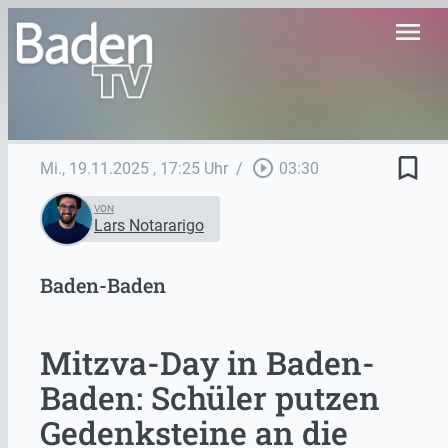
menu
bookmark_border
play_circle_outline
Mi., 19.11.2025
, 17:25 Uhr
/
03:30
VON
Lars Notararigo
Baden-Baden
Mitzva-Day in Baden-
Baden: Schüler putzen
Gedenksteine an die