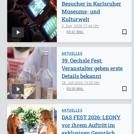
Besucher in Karlsruher
Museums- und
Kulturwelt
3. Aug. 2026
17:44
bookmark_border
03:41 Min.
AKTUELLES
39. Oechsle Fest:
Veranstalter geben erste
Details bekannt
28. Juli 2026
15:22
bookmark_border
03:50 Min.
AKTUELLES
DAS FEST 2026: LEONY
vor ihrem Auftritt im
exklusiven Gespräch