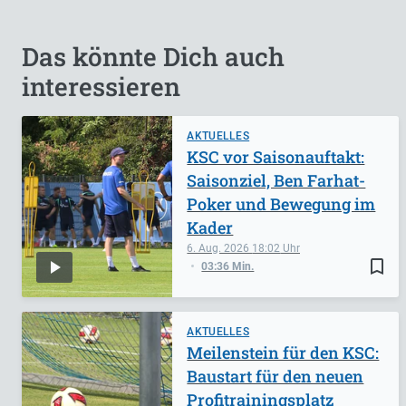
Das könnte Dich auch
interessieren
AKTUELLES
KSC vor Saisonauftakt:
Saisonziel, Ben Farhat-
Poker und Bewegung im
Kader
6. Aug. 2026
18:02
bookmark_border
03:36 Min.
AKTUELLES
Meilenstein für den KSC:
Baustart für den neuen
Profitrainingsplatz