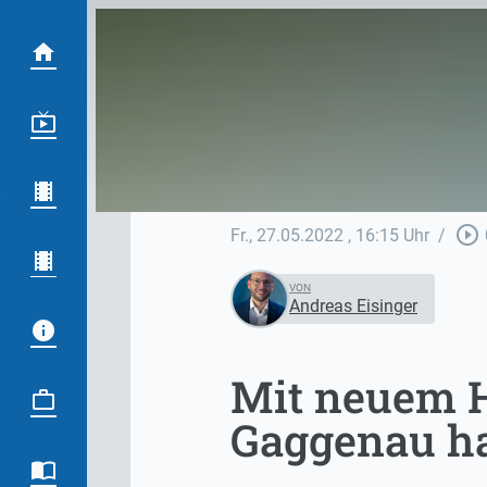
play_circle_outline
Fr., 27.05.2022
, 16:15 Uhr
/
VON
Andreas Eisinger
Mit neuem 
Gaggenau ha