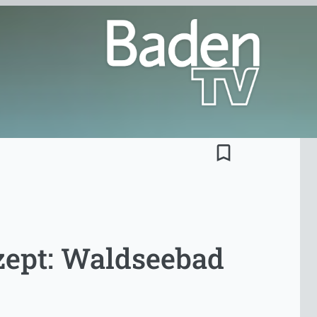
bookmark_border
ept: Waldseebad