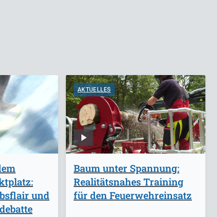
AKTUELLES
 dem
Baum unter Spannung:
tplatz:
Realitätsnahes Training
bsflair und
für den Feuerwehreinsatz
debatte