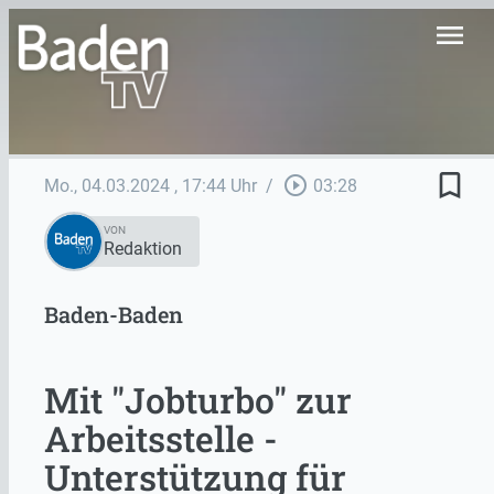
menu
bookmark_border
play_circle_outline
Mo., 04.03.2024
, 17:44 Uhr
/
03:28
VON
Redaktion
Baden-Baden
Mit "Jobturbo" zur
Arbeitsstelle -
Unterstützung für