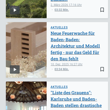
2. März 2026
17:16
bookmark_border
03:32 Min.
AKTUELLES
Neue Feuerwache für
Baden-Baden:
Architektur und Modell
fertig - nur das Geld für
den Bau fehlt
10. Dez. 2025
16:27
bookmark_border
03:34 Min.
AKTUELLES
"Liste des Grauens":
Karlsruhe und Baden-
Baden stellen drastische