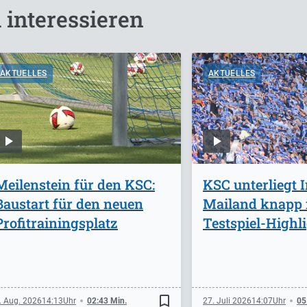
 interessieren
AKTUELLES
AKTUELLES
Meilenstein für den KSC:
KSC unterliegt I
Baustart für den neuen
Mailand knapp
Profitrainingsplatz
Testspiel-Highl
bookmark_border
. Aug. 2026
14:13
02:43 Min.
27. Juli 2026
14:07
05